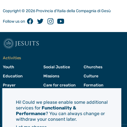
Copyright © 2026 Provincia d'Italia della Compagnia di Gesù
Facebook
Twitter
Instagram
Youtube
Follow us on
jesuits
Activities
Youth
Social Justice
Churches
Education
Missions
Culture
Prayer
Care for creation
Formation
Leadership
Hi! Could we please enable some additional
services for
Functionality &
Jesuits
Performance
? You can always change or
Toggle
withdraw your consent later.
footer
menu