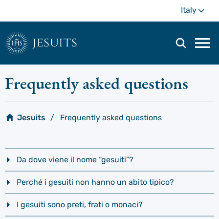
Skip
Mo
Italy
to
main
content
jesuits
Mai
navi
men
Frequently asked questions
Jesuits
Frequently asked questions
Da dove viene il nome “gesuiti”?
Perché i gesuiti non hanno un abito tipico?
I gesuiti sono preti, frati o monaci?